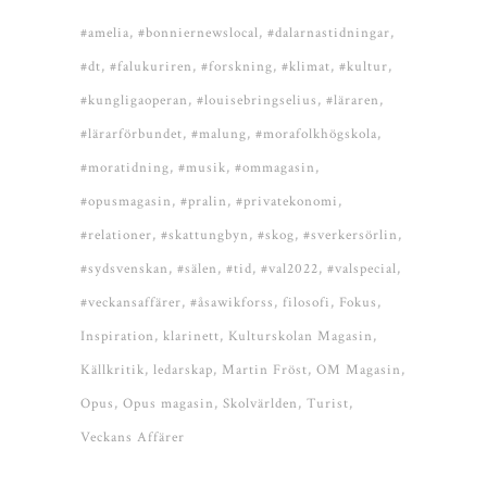
#amelia
#bonniernewslocal
#dalarnastidningar
#dt
#falukuriren
#forskning
#klimat
#kultur
#kungligaoperan
#louisebringselius
#läraren
#lärarförbundet
#malung
#morafolkhögskola
#moratidning
#musik
#ommagasin
#opusmagasin
#pralin
#privatekonomi
#relationer
#skattungbyn
#skog
#sverkersörlin
#sydsvenskan
#sälen
#tid
#val2022
#valspecial
#veckansaffärer
#åsawikforss
filosofi
Fokus
Inspiration
klarinett
Kulturskolan Magasin
Källkritik
ledarskap
Martin Fröst
OM Magasin
Opus
Opus magasin
Skolvärlden
Turist
Veckans Affärer