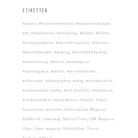
ETIKETTER
#amelia
#bonniernewslocal
#dalarnastidningar
#dt
#falukuriren
#forskning
#klimat
#kultur
#kungligaoperan
#louisebringselius
#läraren
#lärarförbundet
#malung
#morafolkhögskola
#moratidning
#musik
#ommagasin
#opusmagasin
#pralin
#privatekonomi
#relationer
#skattungbyn
#skog
#sverkersörlin
#sydsvenskan
#sälen
#tid
#val2022
#valspecial
#veckansaffärer
#åsawikforss
filosofi
Fokus
Inspiration
klarinett
Kulturskolan Magasin
Källkritik
ledarskap
Martin Fröst
OM Magasin
Opus
Opus magasin
Skolvärlden
Turist