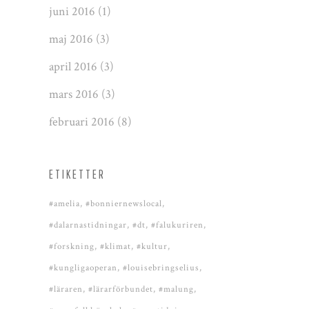
juni 2016
(1)
maj 2016
(3)
april 2016
(3)
mars 2016
(3)
februari 2016
(8)
ETIKETTER
#amelia
#bonniernewslocal
#dalarnastidningar
#dt
#falukuriren
#forskning
#klimat
#kultur
#kungligaoperan
#louisebringselius
#läraren
#lärarförbundet
#malung