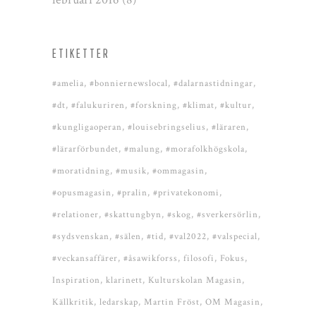
ETIKETTER
#amelia
#bonniernewslocal
#dalarnastidningar
#dt
#falukuriren
#forskning
#klimat
#kultur
#kungligaoperan
#louisebringselius
#läraren
#lärarförbundet
#malung
#morafolkhögskola
#moratidning
#musik
#ommagasin
#opusmagasin
#pralin
#privatekonomi
#relationer
#skattungbyn
#skog
#sverkersörlin
#sydsvenskan
#sälen
#tid
#val2022
#valspecial
#veckansaffärer
#åsawikforss
filosofi
Fokus
Inspiration
klarinett
Kulturskolan Magasin
Källkritik
ledarskap
Martin Fröst
OM Magasin