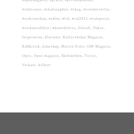
#opusmagasin
#pralin
#privatekonomi
#relationer
#skattungbyn
#skog
#sverkersörlin
#sydsvenskan
#sälen
#tid
#val2022
#valspecial
#veckansaffärer
#åsawikforss
filosofi
Fokus
Inspiration
klarinett
Kulturskolan Magasin
Källkritik
ledarskap
Martin Fröst
OM Magasin
Opus
Opus magasin
Skolvärlden
Turist
Veckans Affärer