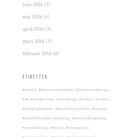
juni 2016
(1)
maj 2016
(3)
april 2016
(3)
mars 2016
(3)
februari 2016
(8)
ETIKETTER
#amelia
#bonniernewslocal
#dalarnastidningar
#dt
#falukuriren
#forskning
#klimat
#kultur
#kungligaoperan
#louisebringselius
#läraren
#lärarförbundet
#malung
#morafolkhögskola
#moratidning
#musik
#ommagasin