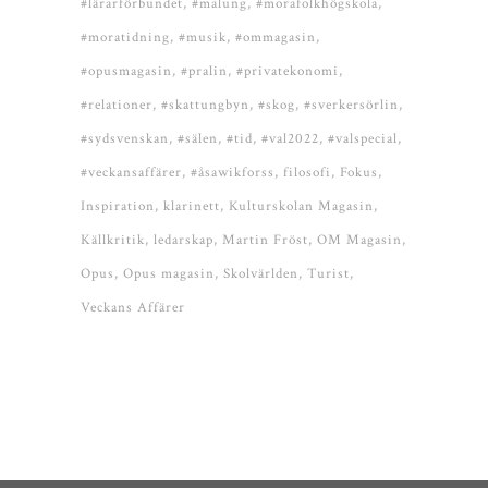
#lärarförbundet
#malung
#morafolkhögskola
#moratidning
#musik
#ommagasin
#opusmagasin
#pralin
#privatekonomi
#relationer
#skattungbyn
#skog
#sverkersörlin
#sydsvenskan
#sälen
#tid
#val2022
#valspecial
#veckansaffärer
#åsawikforss
filosofi
Fokus
Inspiration
klarinett
Kulturskolan Magasin
Källkritik
ledarskap
Martin Fröst
OM Magasin
Opus
Opus magasin
Skolvärlden
Turist
Veckans Affärer