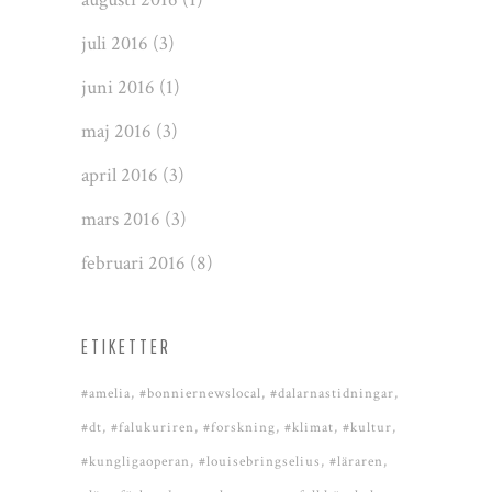
juli 2016
(3)
juni 2016
(1)
maj 2016
(3)
april 2016
(3)
mars 2016
(3)
februari 2016
(8)
ETIKETTER
#amelia
#bonniernewslocal
#dalarnastidningar
#dt
#falukuriren
#forskning
#klimat
#kultur
#kungligaoperan
#louisebringselius
#läraren