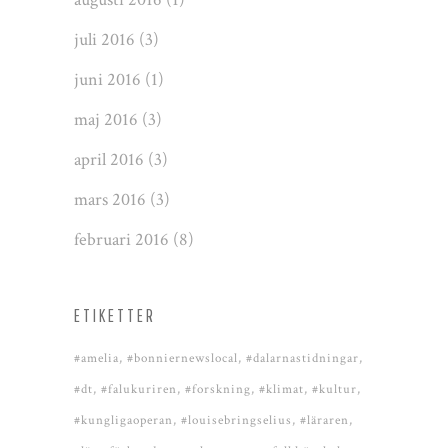
juli 2016
(3)
juni 2016
(1)
maj 2016
(3)
april 2016
(3)
mars 2016
(3)
februari 2016
(8)
ETIKETTER
#amelia
#bonniernewslocal
#dalarnastidningar
#dt
#falukuriren
#forskning
#klimat
#kultur
#kungligaoperan
#louisebringselius
#läraren