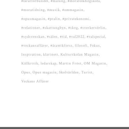
#lärarförbundet
#malung
#morafolkhögskola
#moratidning
#musik
#ommagasin
#opusmagasin
#pralin
#privatekonomi
#relationer
#skattungbyn
#skog
#sverkersörlin
#sydsvenskan
#sälen
#tid
#val2022
#valspecial
#veckansaffärer
#åsawikforss
filosofi
Fokus
Inspiration
klarinett
Kulturskolan Magasin
Källkritik
ledarskap
Martin Fröst
OM Magasin
Opus
Opus magasin
Skolvärlden
Turist
Veckans Affärer